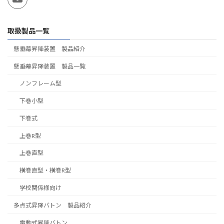
取扱製品一覧
懸垂幕昇降装置 製品紹介
懸垂幕昇降装置 製品一覧
ノンフレーム型
下巻小型
下巻式
上巻R型
上巻直型
横巻直型・横巻R型
学校関係様向け
多点式昇降バトン 製品紹介
電動式昇降バトン